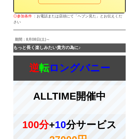
◎参加条件
：お電話または店頭にて「ヘブン見た」とお伝えくだ
さい
期間：8月08日(土)～
もっと長く楽しみたい貴方の為に♪
逆
転
ロングバニー
ALLTIME開催中
100分
+
10
分サービス