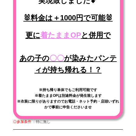
実現致しました💕
🐰料金は＋1000円で可能🐰
更に
着たままOP
と併用で
あの子の
〇〇
が染みたパンテ
ィが持ち帰れる！？
※持ち帰り単体でもご利用可能です
※着たままOPは別途料金が発生致します
※衣装に限りがありますのでお電話・ネット予約・店頭いずれ
かで事前に申告くださいませ
◎参加条件
：特に無し