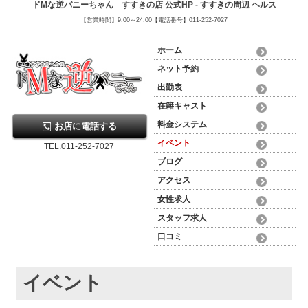
ドMな逆バニーちゃん すすきの店 公式HP - すすきの周辺 ヘルス
【営業時間】9:00～24:00【電話番号】011-252-7027
ホーム
ネット予約
出勤表
在籍キャスト
料金システム
お店に電話する
イベント
TEL.011-252-7027
ブログ
アクセス
女性求人
スタッフ求人
口コミ
イベント